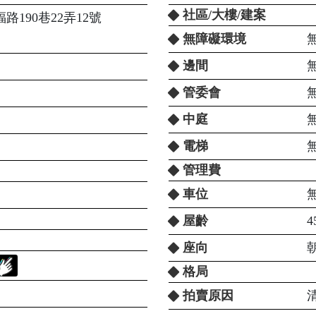
社區/大樓/建案
190巷22弄12號
無障礙環境
邊間
管委會
中庭
電梯
管理費
車位
屋齡
4
座向
格局
拍賣原因