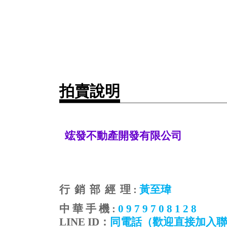
拍賣說明
竤發不動產開發有限公司
行
銷
部
經
理
:
黃至瑋
中
華
手
機
:
0 9 7 9 7 0 8 1 2 8
LINE ID
：
同電話
（歡迎直接加入聯