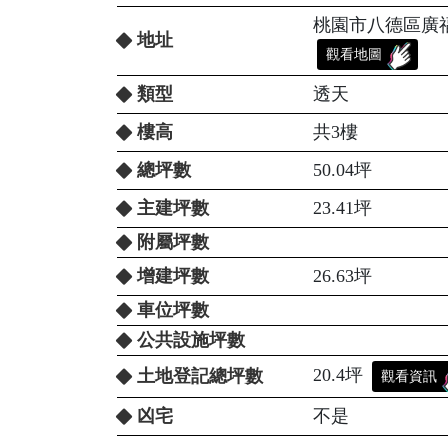
桃園市八德區廣福路
地址
觀看地圖
類型
透天
樓高
共3樓
總坪數
50.04坪
主建坪數
23.41坪
附屬坪數
增建坪數
26.63坪
車位坪數
公共設施坪數
20.4坪
土地登記總坪數
觀看資訊
凶宅
不是