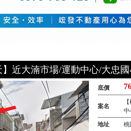
】近大湳市場/運動中心/大忠國
7
底價
【
案名
中
地址
桃