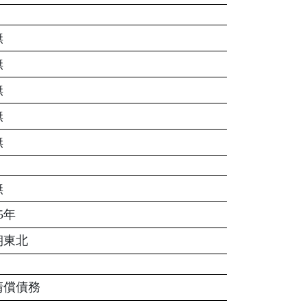
無
無
無
無
無
無
5年
朝東北
清償債務