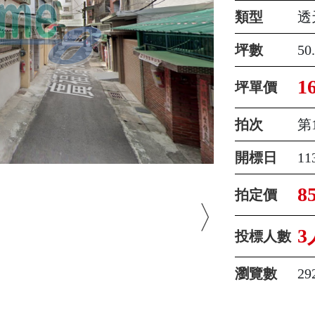
類型
透
坪數
50
1
坪單價
拍次
第
開標日
1
8
拍定價
3
投標人數
瀏覽數
29