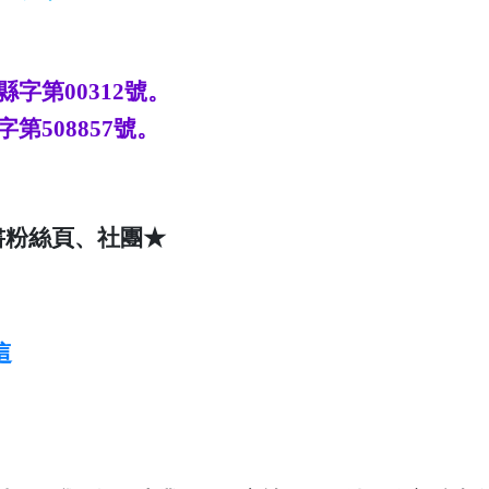
縣字第
00312
號。
字第
508857
號。
書粉絲頁、社團★
這