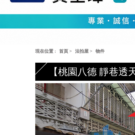
現在位置 :
首頁
>
法拍屋
>
物件
【桃園八德 靜巷透天