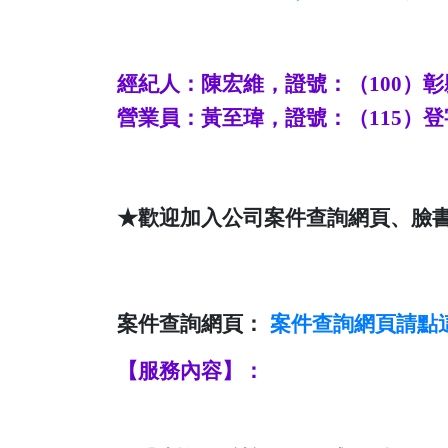
經紀人：陳宏維，證號：（
100
）彰
營業員：
黃至瑋
，證號：（
115
）登
★歡迎加入公司案件查詢網頁、臉
案件查詢網頁：
案件查詢
網頁請點
【服務內容】：