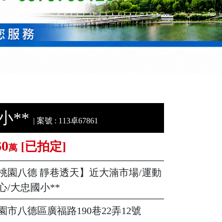
小**
| 案號 : 113卓67861
60
[已拍定]
萬
桃園八德 靜巷透天】近大湳市場/運動
心/大忠國小**
園市八德區廣福路190巷22弄12號