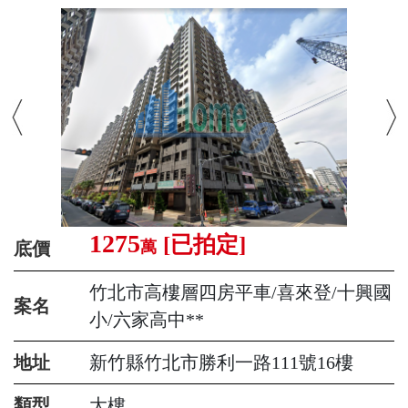
1275
[已拍定]
萬
底價
竹北市高樓層四房平車/喜來登/十興國
案名
小/六家高中**
地址
新竹縣竹北市勝利一路111號16樓
類型
大樓