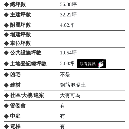
總坪數
56.38坪
主建坪數
32.22坪
附屬坪數
4.62坪
增建坪數
車位坪數
公共設施坪數
19.54坪
5.08坪
土地登記總坪數
觀看資訊
凶宅
不是
建材
鋼筋混凝土
社區/大樓/建案
大有可為
管委會
有
中庭
有
電梯
有