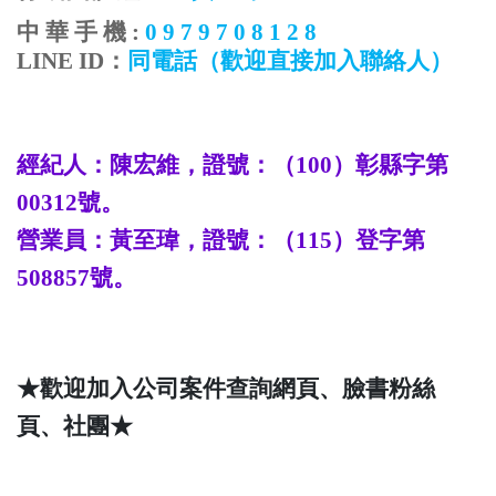
中
華
手
機
:
0 9 7 9 7 0 8 1 2 8
LINE ID
：
同電話
（歡迎直接加入聯絡人）
經紀人：陳宏維，證號：（
100
）彰縣字第
00312
號。
營業員：
黃至瑋
，證號：（
115
）登字第
508857
號。
★歡迎加入公司案件查詢網頁、臉書粉絲
頁、社團★