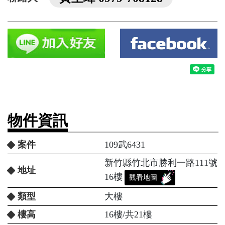
物件資訊
案件
109武6431
新竹縣竹北市勝利一路111號
地址
16樓
觀看地圖
類型
大樓
樓高
16樓/共21樓