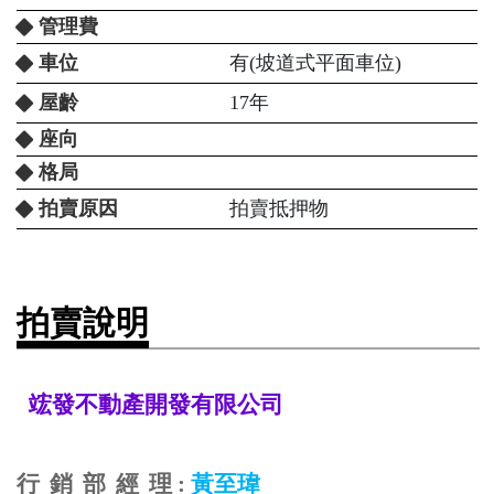
管理費
車位
有(坡道式平面車位)
屋齡
17年
座向
格局
拍賣原因
拍賣抵押物
拍賣說明
竤發不動產開發有限公司
行
銷
部
經
理
:
黃至瑋