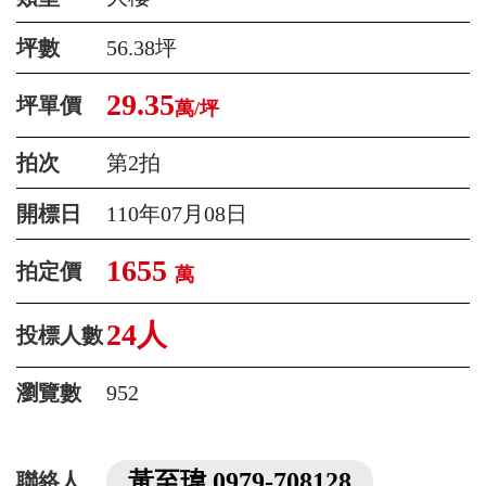
坪數
56.38坪
29.35
坪單價
萬/坪
拍次
第2拍
開標日
110年07月08日
1655
拍定價
萬
24人
投標人數
瀏覽數
952
黃至瑋 0979-708128
聯絡人