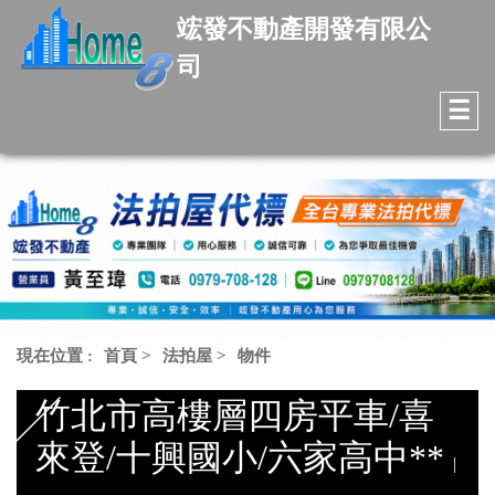
竤發不動產開發有限公
司
☰
現在位置 :
首頁
>
法拍屋
>
物件
竹北市高樓層四房平車/喜
來登/十興國小/六家高中**
|