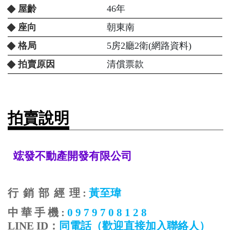
屋齡
46年
座向
朝東南
格局
5房2廳2衛(網路資料)
拍賣原因
清償票款
拍賣說明
竤發不動產開發有限公司
行
銷
部
經
理
:
黃至瑋
中
華
手
機
:
0 9 7 9 7 0 8 1 2 8
LINE ID
：
同電話
（歡迎直接加入聯絡人）