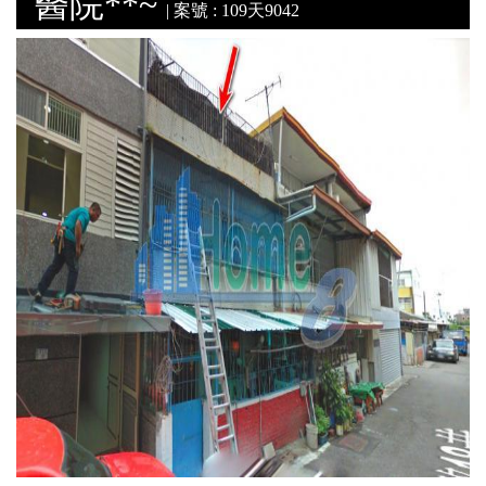
醫院**~
| 案號 : 109天9042