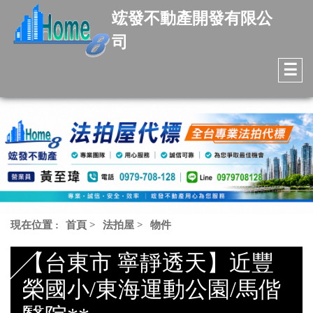
竤發不動產開發有限公
司
☰
現在位置 :
首頁
>
法拍屋
>
物件
【台東市 寧靜透天】近豐
榮國小/東海運動公園/馬偕