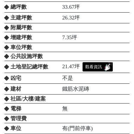
總坪數
33.67坪
主建坪數
26.32坪
附屬坪數
增建坪數
7.35坪
車位坪數
公共設施坪數
21.47坪
土地登記總坪數
觀看資訊
凶宅
不是
建材
鐵筋水泥磚
社區/大樓/建案
電梯
無
管理費
車位
有(門前停車)