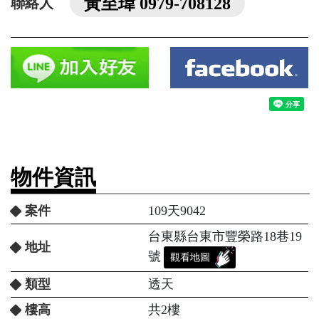
黃至瑋 0979-708128
聯絡人
物件資訊
案件
109天9042
台東縣台東市豐榮路18巷19
地址
號
觀看地圖
類型
透天
樓高
共2樓