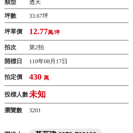
類型
透天
坪數
33.67坪
12.77
坪單價
萬/坪
拍次
第2拍
開標日
110年08月17日
430
拍定價
萬
未知
投標人數
瀏覽數
3201