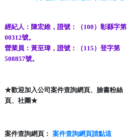
經紀人：陳宏維，證號：（
100
）彰縣字第
00312
號。
營業員：
黃至瑋
，證號：（
115
）登字第
508857
號。
★歡迎加入公司案件查詢網頁、臉書粉絲
頁、社團★
案件查詢網頁：
案件查詢
網頁請點這