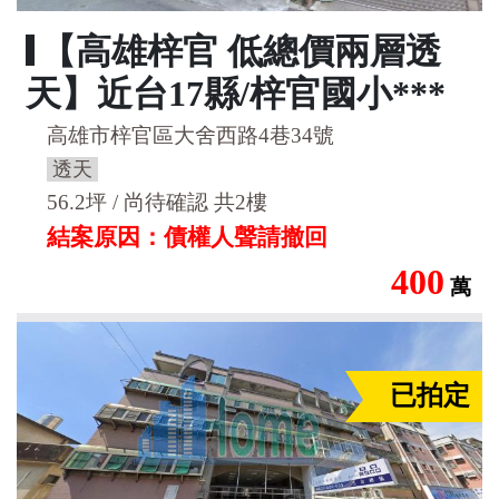
【高雄梓官 低總價兩層透
天】近台17縣/梓官國小***
高雄市梓官區大舍西路4巷34號
透天
56.2坪 / 尚待確認 共2樓
結案原因：債權人聲請撤回
400
萬
已拍定