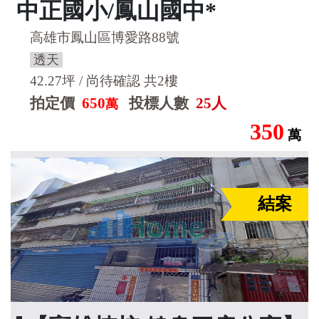
中正國小/鳳山國中*
高雄市鳳山區博愛路88號
透天
42.27坪 / 尚待確認 共2樓
拍定價
650
投標人數
25人
萬
350
萬
結案