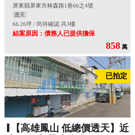
屏東縣屏東市林森路1巷66之4號
透天
66.26坪 / 尚待確認 共3樓
結案原因：債務人已提供擔保
858
萬
已拍定
【高雄鳳山 低總價透天】近