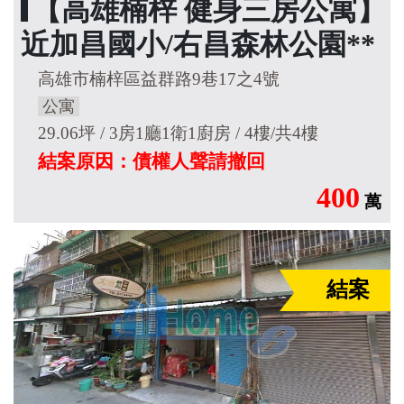
【高雄楠梓 健身三房公寓】
近加昌國小/右昌森林公園**
高雄市楠梓區益群路9巷17之4號
公寓
29.06坪 / 3房1廳1衛1廚房 / 4樓/共4樓
結案原因：債權人聲請撤回
400
萬
結案