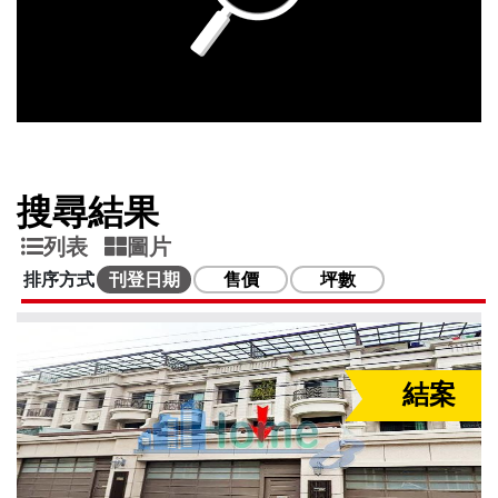
搜尋結果
列表
圖片
排序方式
刊登日期
售價
坪數
結案