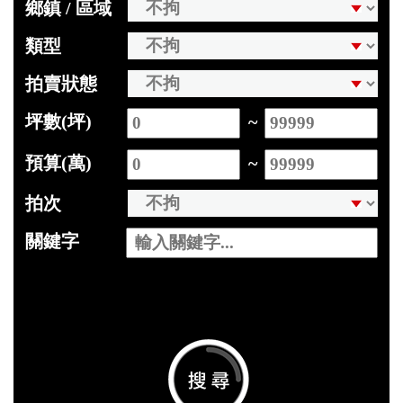
鄉鎮 / 區域
類型
拍賣狀態
坪數(坪)
~
預算(萬)
~
拍次
關鍵字