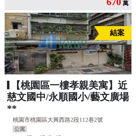
670
萬
結案
【桃園區一樓孝親美寓】近
慈文國中/永順國小/藝文廣場
**
桃園市桃園區大興西路2段112巷2號
公寓