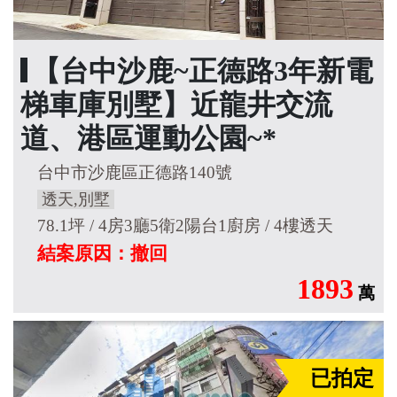
【台中沙鹿~正德路3年新電
梯車庫別墅】近龍井交流
道、港區運動公園~*
台中市沙鹿區正德路140號
透天,別墅
78.1坪 / 4房3廳5衛2陽台1廚房 / 4樓透天
結案原因：撤回
1893
萬
已拍定