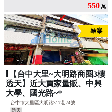
550
萬
結案
【台中大里~大明路商圈3樓
透天】近大買家量販、中興
大學、國光路~*
台中市大里區大明路317巷24號
透天