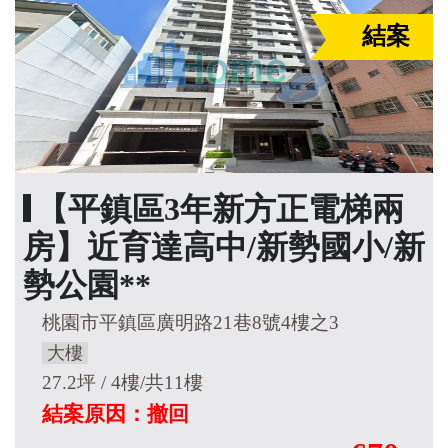
結案
【平鎮區3年新方正電梯兩
房】近育達高中/新勢國小/新
勢公園**
桃園市平鎮區廣明路21巷8號4樓之3
大樓
27.2坪 / 4樓/共11樓
結案原因：撤回