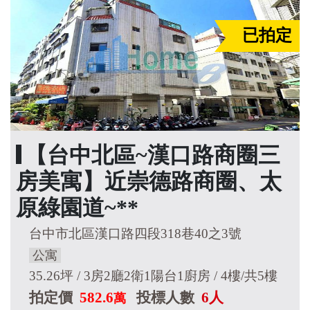
已拍定
【台中北區~漢口路商圈三
房美寓】近崇德路商圈、太
原綠園道~**
台中市北區漢口路四段318巷40之3號
公寓
35.26坪 / 3房2廳2衛1陽台1廚房 / 4樓/共5樓
拍定價
582.6
投標人數
6人
萬