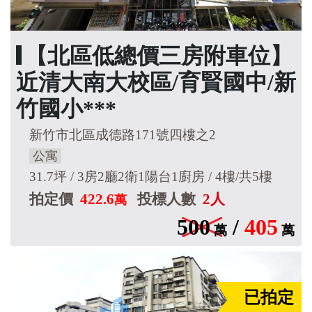
【北區低總價三房附車位】
近清大南大校區/育賢國中/新
竹國小***
新竹市北區成德路171號四樓之2
公寓
31.7坪 / 3房2廳2衛1陽台1廚房 / 4樓/共5樓
拍定價
422.6
投標人數
2人
萬
500
/
405
萬
萬
已拍定