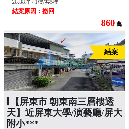
28.88坪 / 1樓/共5樓
結案原因：撤回
860
萬
結案
【屏東市 朝東南三層樓透
天】近屏東大學/演藝廳/屏大
附小***