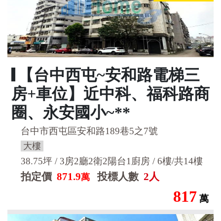
【台中西屯~安和路電梯三
房+車位】近中科、福科路商
圈、永安國小~**
台中市西屯區安和路189巷5之7號
大樓
38.75坪 / 3房2廳2衛2陽台1廚房 / 6樓/共14樓
拍定價
871.9
投標人數
2人
萬
817
萬