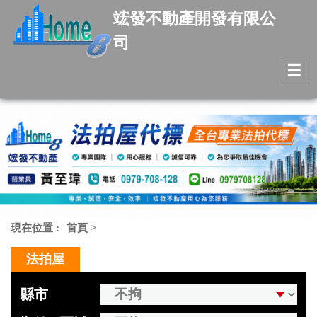
竤發不動產開發有限公
司
☰
現在位置 :
首頁
>
法拍屋
縣市