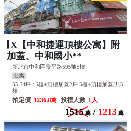
X【中和捷運頂樓公寓】附
加蓋、中和國小**
新北市中和區景平路595號5樓
公寓
55.54坪 / 5樓+頂樓加蓋2戶 5樓+頂樓加蓋/共5
樓
拍定價
1236.8
投標人數
1人
萬
1515
/
1213
萬
萬