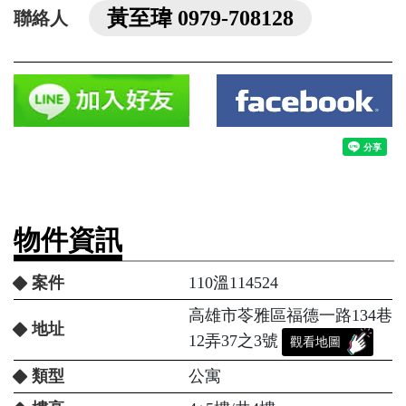
黃至瑋 0979-708128
聯絡人
物件資訊
案件
110溫114524
高雄市苓雅區福德一路134巷
地址
12弄37之3號
觀看地圖
類型
公寓