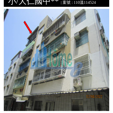
小/大仁國中**
| 案號 : 110溫114524