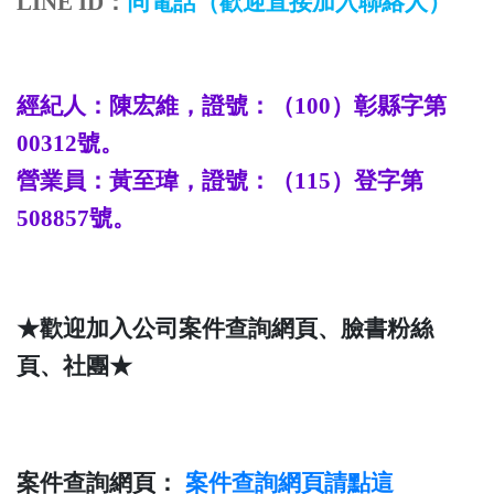
LINE ID
：
同電話
（歡迎直接加入聯絡人）
經紀人：陳宏維，證號：（
100
）彰縣字第
00312
號。
營業員：
黃至瑋
，證號：（
115
）登字第
508857
號。
★歡迎加入公司案件查詢網頁、臉書粉絲
頁、社團★
案件查詢網頁：
案件查詢
網頁請點這