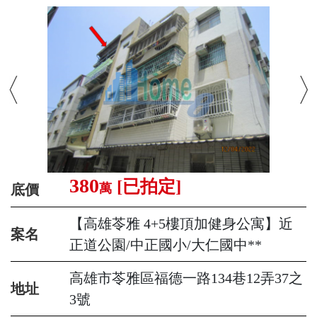
380
[已拍定]
萬
底價
【高雄苓雅 4+5樓頂加健身公寓】近
案名
正道公園/中正國小/大仁國中**
高雄市苓雅區福德一路134巷12弄37之
地址
3號