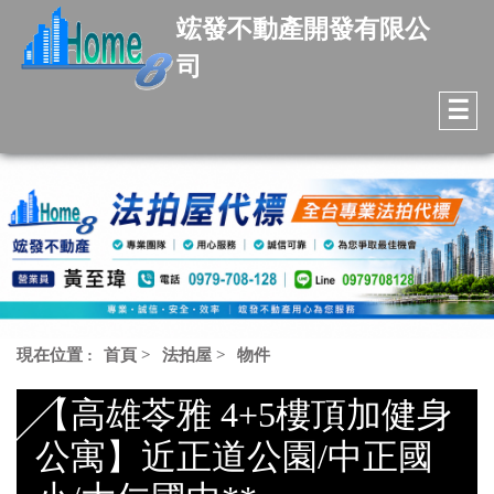
竤發不動產開發有限公
司
☰
現在位置 :
首頁
>
法拍屋
>
物件
【高雄苓雅 4+5樓頂加健身
公寓】近正道公園/中正國