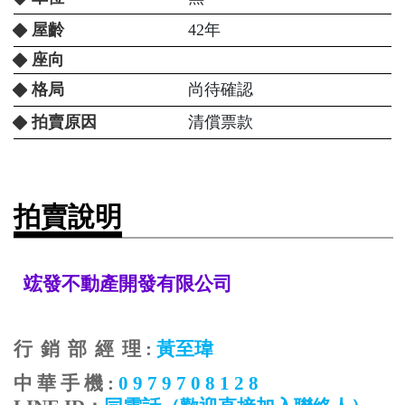
屋齡
42年
座向
格局
尚待確認
拍賣原因
清償票款
拍賣說明
竤發不動產開發有限公司
行
銷
部
經
理
:
黃至瑋
中
華
手
機
:
0 9 7 9 7 0 8 1 2 8