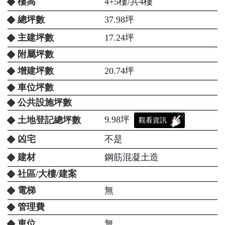
樓高
4+5樓/共4樓
總坪數
37.98坪
主建坪數
17.24坪
附屬坪數
增建坪數
20.74坪
車位坪數
公共設施坪數
9.98坪
土地登記總坪數
觀看資訊
凶宅
不是
建材
鋼筋混凝土造
社區/大樓/建案
電梯
無
管理費
車位
無