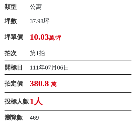
類型
公寓
坪數
37.98坪
10.03
坪單價
萬/坪
拍次
第1拍
開標日
111年07月06日
380.8
拍定價
萬
1人
投標人數
瀏覽數
469