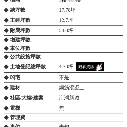
總坪數
17.78坪
主建坪數
12.7坪
附屬坪數
5.08坪
增建坪數
車位坪數
公共設施坪數
4.78坪
土地登記總坪數
觀看資訊
凶宅
不是
建材
鋼筋混凝土
社區/大樓/建案
海灣新城
電梯
無
管理費
車位
未知