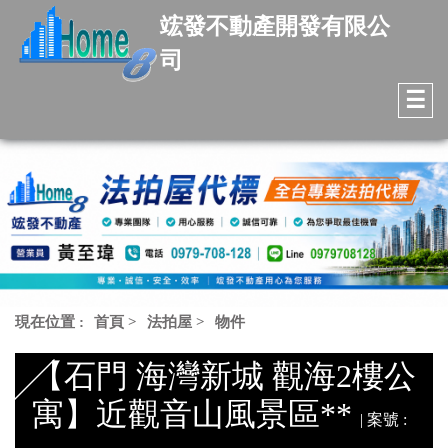
竤發不動產開發有限公
司
☰
現在位置 :
首頁
>
法拍屋
>
物件
【石門 海灣新城 觀海2樓公
寓】近觀音山風景區**
| 案號 :