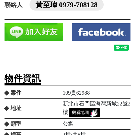
黃至瑋 0979-708128
聯絡人
物件資訊
案件
109貴62988
新北市石門區海灣新城22號2
地址
樓
觀看地圖
類型
公寓
樓高
2樓/共5樓