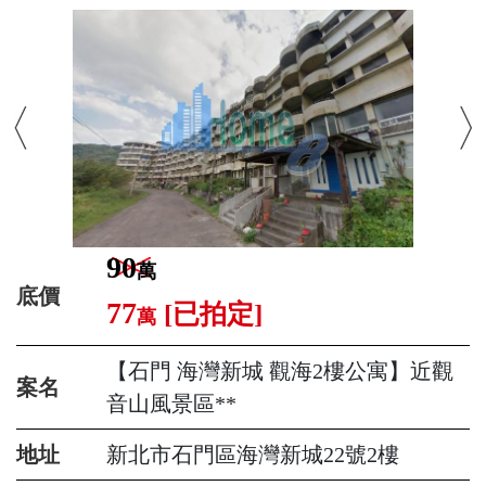
90
萬
底價
77
[已拍定]
萬
【石門 海灣新城 觀海2樓公寓】近觀
案名
音山風景區**
地址
新北市石門區海灣新城22號2樓