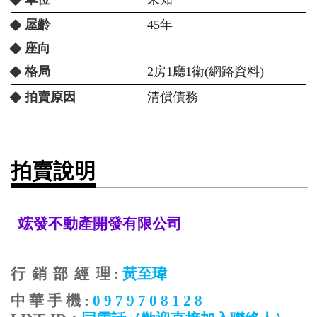
屋齡
45年
座向
格局
2房1廳1衛(網路資料)
拍賣原因
清償債務
拍賣說明
竤發不動產開發有限公司
行
銷
部
經
理
:
黃至瑋
中
華
手
機
:
0 9 7 9 7 0 8 1 2 8