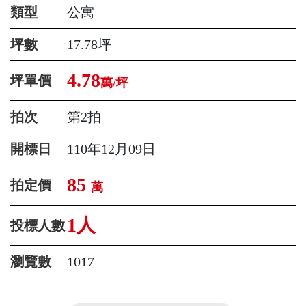
類型
公寓
坪數
17.78坪
4.78
坪單價
萬/坪
拍次
第2拍
開標日
110年12月09日
85
拍定價
萬
1人
投標人數
瀏覽數
1017