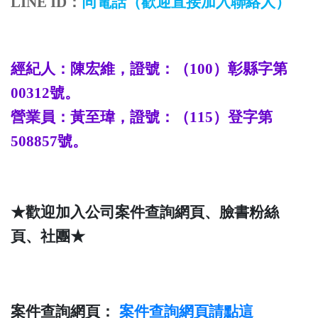
LINE ID
：
同電話
（歡迎直接加入聯絡人）
經紀人：陳宏維，證號：（
100
）彰縣字第
00312
號。
營業員：
黃至瑋
，證號：（
115
）登字第
508857
號。
★歡迎加入公司案件查詢網頁、臉書粉絲
頁、社團★
案件查詢網頁：
案件查詢
網頁請點這