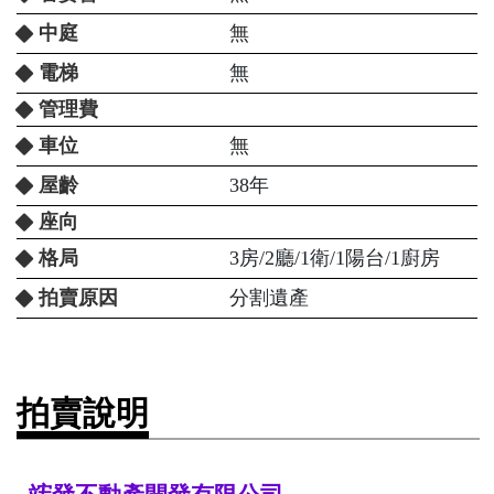
中庭
無
電梯
無
管理費
車位
無
屋齡
38年
座向
格局
3房/2廳/1衛/1陽台/1廚房
拍賣原因
分割遺產
拍賣說明