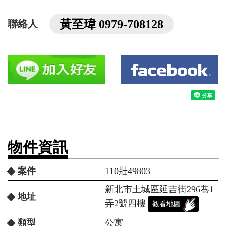
黃至瑋 0979-708128
聯絡人
物件資訊
案件
110壯49803
新北市土城區延吉街296巷1
地址
弄2號四樓
觀看地圖
類型
公寓