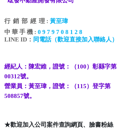
竤發不動產開發有限公司
行
銷
部
經
理
:
黃至瑋
中
華
手
機
:
0 9 7 9 7 0 8 1 2 8
LINE ID
：
同電話
（歡迎直接加入聯絡人）
經紀人：陳宏維，證號：（
100
）彰縣字第
00312
號。
營業員：
黃至瑋
，證號：（
115
）登字第
508857
號。
★歡迎加入公司案件查詢網頁、臉書粉絲