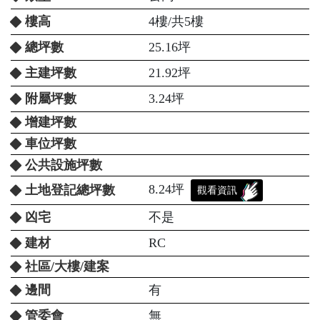
樓高
4樓/共5樓
總坪數
25.16坪
主建坪數
21.92坪
附屬坪數
3.24坪
增建坪數
車位坪數
公共設施坪數
8.24坪
土地登記總坪數
觀看資訊
凶宅
不是
建材
RC
社區/大樓/建案
邊間
有
管委會
無