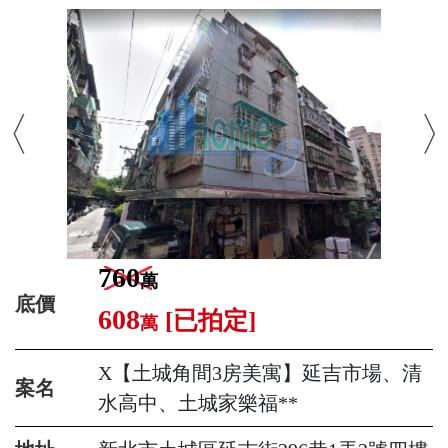
760
萬
底價
608
[已拍定]
萬
X【土城角間3房美寓】延吉市場、清
案名
水高中、土城家樂福**