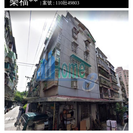
樂福**
| 案號 : 110壯49803