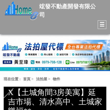
竤發不動產開發有限公
司
☰
現在位置 :
首頁
>
法拍屋
>
物件
X【土城角間3房美寓】延
吉市場、清水高中、土城家