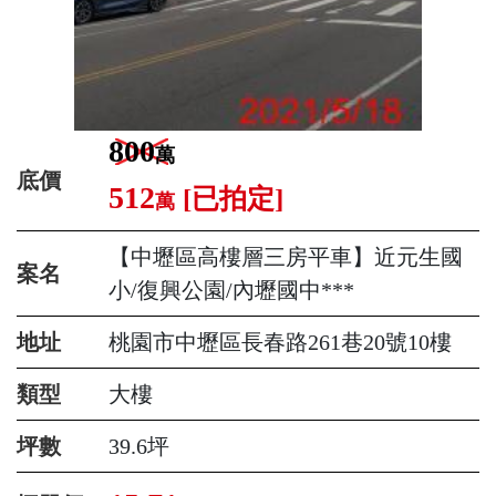
800
萬
底價
512
[已拍定]
萬
【中壢區高樓層三房平車】近元生國
案名
小/復興公園/內壢國中***
地址
桃園市中壢區長春路261巷20號10樓
類型
大樓
坪數
39.6坪