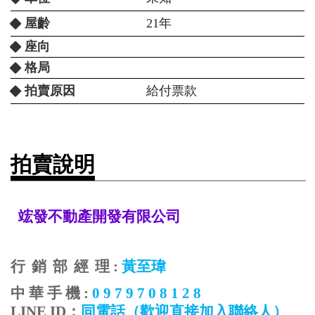
屋齡
21年
座向
格局
拍賣原因
給付票款
拍賣說明
竤發不動產開發有限公司
行
銷
部
經
理
:
黃至瑋
中
華
手
機
:
0 9 7 9 7 0 8 1 2 8
LINE ID
：
同電話
（歡迎直接加入聯絡人）