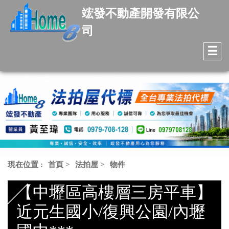
竤發不動產開發有限公
司
☰
現在位置 :
首頁
>
法拍屋
>
物件
【中壢區高樓層三房平車】
近元生國小/復興公園/內壢