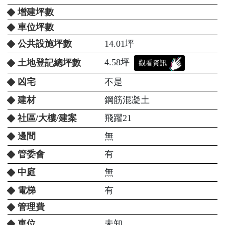
增建坪數
車位坪數
公共設施坪數
14.01坪
4.58坪
土地登記總坪數
觀看資訊
凶宅
不是
建材
鋼筋混凝土
社區/大樓/建案
飛躍21
邊間
無
管委會
有
中庭
無
電梯
有
管理費
車位
未知