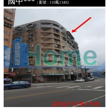
國中***
| 案號 : 110鳳13402