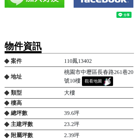
物件資訊
案件
110鳳13402
桃園市中壢區長春路261巷20
地址
號10樓
觀看地圖
類型
大樓
樓高
總坪數
39.6坪
主建坪數
23.2坪
附屬坪數
2.39坪