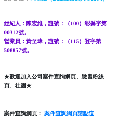
經紀人：陳宏維，證號：（
100
）彰縣字第
00312
號。
營業員：
黃至瑋
，證號：（
115
）登字第
508857
號。
★歡迎加入公司案件查詢網頁、臉書粉絲
頁、社團★
案件查詢網頁：
案件查詢
網頁請點這