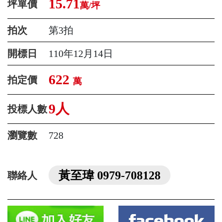
15.71
坪單價
萬/坪
拍次
第3拍
開標日
110年12月14日
622
拍定價
萬
9人
投標人數
瀏覽數
728
黃至瑋 0979-708128
聯絡人