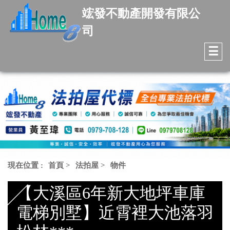
竤發不動產開發有限公
司
☰
現在位置 :
首頁
>
法拍屋
>
物件
【大溪區6年新大地坪車庫
電梯別墅】近霄裡大池落羽