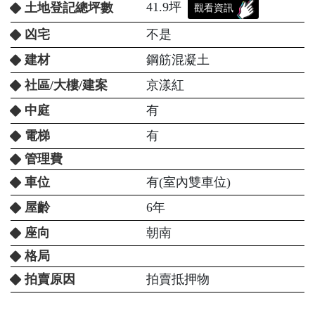
41.9坪
土地登記總坪數
觀看資訊
凶宅
不是
建材
鋼筋混凝土
社區/大樓/建案
京漾紅
中庭
有
電梯
有
管理費
車位
有(室內雙車位)
屋齡
6年
座向
朝南
格局
拍賣原因
拍賣抵押物