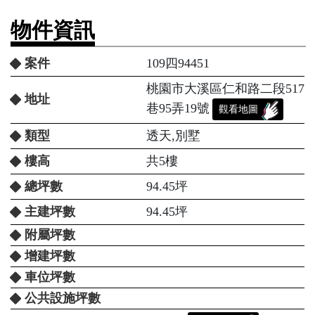
物件資訊
案件
109四94451
桃園市大溪區仁和路二段517
地址
巷95弄19號
觀看地圖
類型
透天,別墅
樓高
共5樓
總坪數
94.45坪
主建坪數
94.45坪
附屬坪數
增建坪數
車位坪數
公共設施坪數