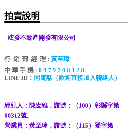
拍賣說明
竤發不動產開發有限公司
行
銷
部
經
理
:
黃至瑋
中
華
手
機
:
0 9 7 9 7 0 8 1 2 8
LINE ID
：
同電話
（歡迎直接加入聯絡人）
經紀人：陳宏維，證號：（
100
）彰縣字第
00312
號。
營業員：
黃至瑋
，證號：（
115
）登字第