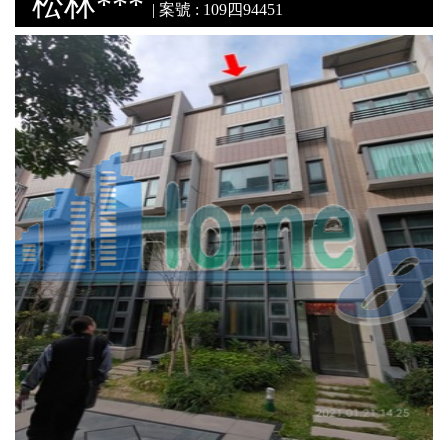
松林***
| 案號 : 109四94451