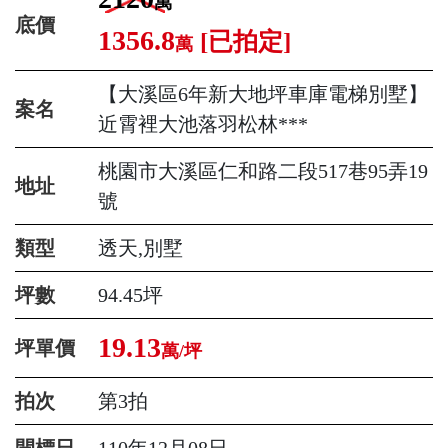
萬
底價
1356.8
[已拍定]
萬
【大溪區6年新大地坪車庫電梯別墅】
案名
近霄裡大池落羽松林***
桃園市大溪區仁和路二段517巷95弄19
地址
號
類型
透天,別墅
坪數
94.45坪
19.13
坪單價
萬/坪
拍次
第3拍
開標日
110年12月08日