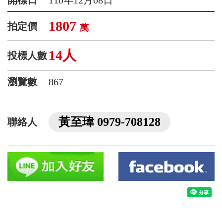
1807
拍定價
萬
14人
投標人數
瀏覽數
867
黃至瑋 0979-708128
聯絡人