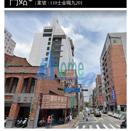
門站*
| 案號 : 110士金職九201