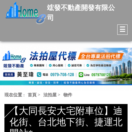
竤發不動產開發有限公
司
☰
現在位置 :
首頁
>
法拍屋
>
物件
【大同長安大宅附車位】迪
化街、台北地下街、捷運北