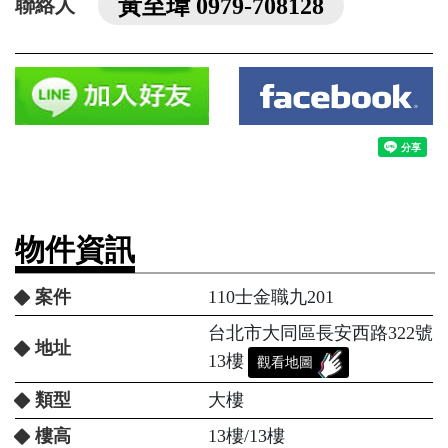
黃至瑋 0979-708128
聯絡人
物件資訊
案件
110士金職九201
台北市大同區長安西路322號
地址
13樓
觀看地圖
類型
大樓
樓高
13樓/13樓