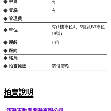
中庭
有
電梯
有
管理費
有(1樓車位4、5號及B3車位
車位
19號)
屋齡
14年
座向
格局
拍賣原因
清償債務
拍賣說明
竤發不動產開發有限公司