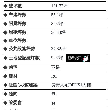
總坪數
131.77坪
主建坪數
55.1坪
附屬坪數
8.92坪
增建坪數
30.43坪
車位坪數
公共設施坪數
37.32坪
9.92坪
土地登記總坪數
觀看資訊
凶宅
不是
建材
RC
社區/大樓/建案
長安大宅OPUS1大樓
邊間
無
管委會
有