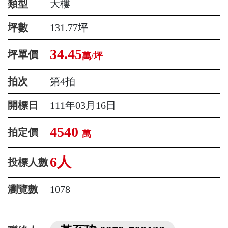
類型
大樓
坪數
131.77坪
34.45
坪單價
萬/坪
拍次
第4拍
開標日
111年03月16日
4540
拍定價
萬
6人
投標人數
瀏覽數
1078