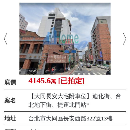
4145.6
[已拍定]
萬
底價
【大同長安大宅附車位】迪化街、台
案名
北地下街、捷運北門站*
地址
台北市大同區長安西路322號13樓