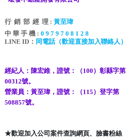
行
銷
部
經
理
:
黃至瑋
中
華
手
機
:
0 9 7 9 7 0 8 1 2 8
LINE ID
：
同電話
（歡迎直接加入聯絡人）
經紀人：陳宏維，證號：（
100
）彰縣字第
00312
號。
營業員：
黃至瑋
，證號：（
115
）登字第
508857
號。
★歡迎加入公司案件查詢網頁、臉書粉絲