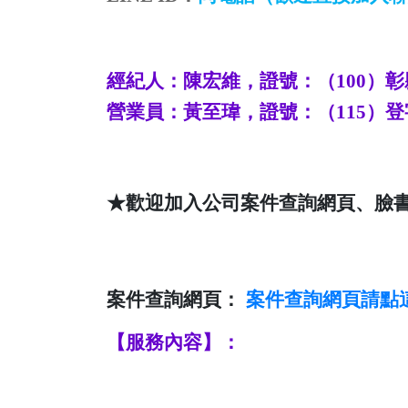
經紀人：陳宏維，證號：（
100
）彰
營業員：
黃至瑋
，證號：（
115
）登
★歡迎加入公司案件查詢網頁、臉
案件查詢網頁：
案件查詢
網頁請點
【服務內容】：