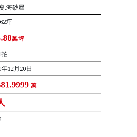
廈,海砂屋
.62坪
4.88
萬/坪
1拍
10年12月20日
381.9999
萬
人
8