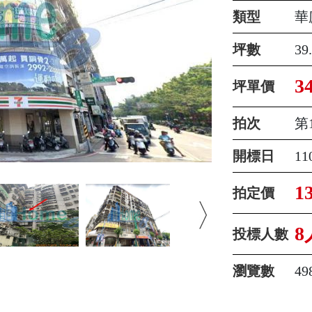
類型
華
坪數
39
3
坪單價
拍次
第
開標日
1
1
拍定價
8
投標人數
瀏覽數
49