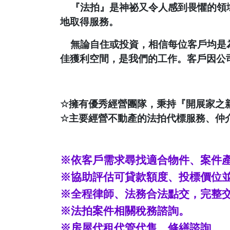
『法拍』是神祕又令人感到畏懼的領
地取得服務。
無論自住或投資，相信每位客戶均是
佳獲利空間，是我們的工作。客戶因公
☆
擁有優秀經營團隊，秉持『開展家之
☆
主要經營不動產的法拍代標服務、仲
※依客戶需求尋找適合物件、案件
※協助評估可貸款額度、投標價位
※全程律師、法務合法點交，完整
※法拍案件相關稅務諮詢。
※房屋代租代管代售、修繕諮詢。