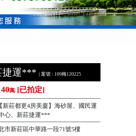
捷運***
| 案號 : 109梅120225
140
[已拍定]
萬
【新莊都更4房美廈】海砂屋、國民運
中心、新莊捷運***
北市新莊區中華路一段71號5樓