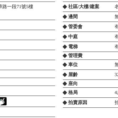
路一段71號5樓
社區/大樓/建案
邊間
管委會
中庭
電梯
管理費
車位
屋齡
3
座向
格局
4
拍賣原因