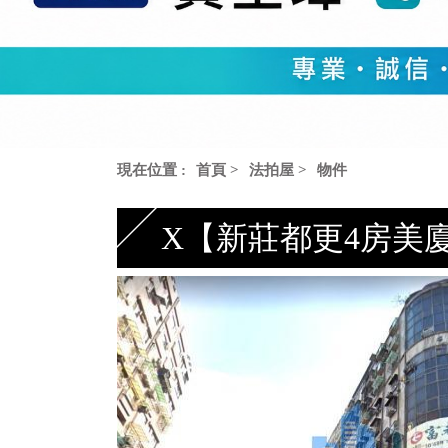
現在位置 :
首頁
>
法拍屋
>
物件
X【新莊都更4房美