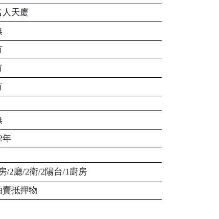
名人天廈
無
有
有
有
無
2年
房/2廳/2衛/2陽台/1廚房
拍賣抵押物