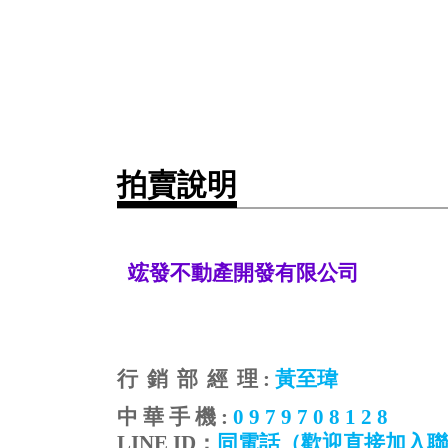
拍賣說明
竤發不動產開發有限公司
行
銷
部
經
理
:
黃至瑋
中
華
手
機
:
0 9 7 9 7 0 8 1 2 8
LINE ID
：
同電話
（歡迎直接加入聯