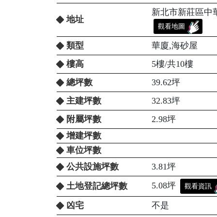
新北市新莊區中華
地址
觀看地圖
類型
華廈,海砂屋
樓高
5樓/共10樓
總坪數
39.62坪
主建坪數
32.83坪
附屬坪數
2.98坪
增建坪數
車位坪數
公共設施坪數
3.81坪
5.08坪
土地登記總坪數
觀看資訊
凶宅
不是