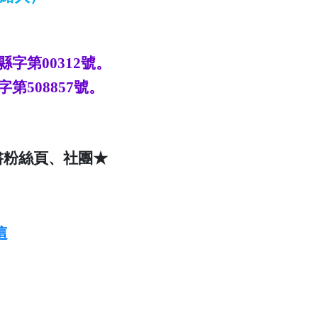
縣字第
00312
號。
字第
508857
號。
書粉絲頁、社團★
這