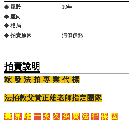
屋齡
10年
座向
格局
拍賣原因
清償債務
拍賣說明
竤
發
法
拍 專 業 代 標
法拍教父黃正雄老師指定團隊
業
界
唯
一
永
久
免
費
法
律
保
固