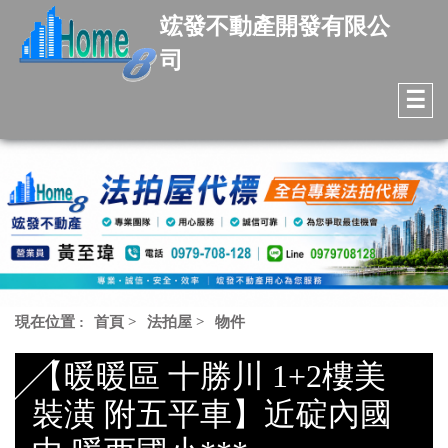
竤發不動產開發有限公
司
☰
現在位置 :
首頁
>
法拍屋
>
物件
【暖暖區 十勝川 1+2樓美
裝潢 附五平車】近碇內國