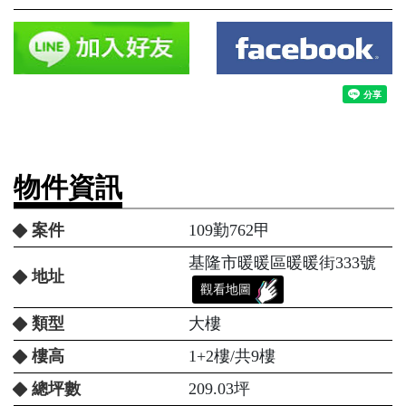
物件資訊
案件
109勤762甲
基隆市暖暖區暖暖街333號
地址
觀看地圖
類型
大樓
樓高
1+2樓/共9樓
總坪數
209.03坪