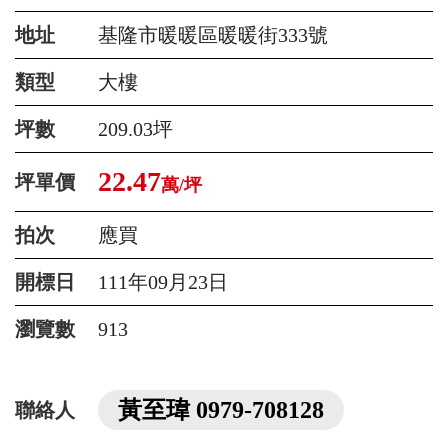
地址
基隆市暖暖區暖暖街333號
類型
大樓
坪數
209.03坪
22.47
坪單價
萬/坪
拍次
應買
開標日
111年09月23日
瀏覽數
913
黃至瑋 0979-708128
聯絡人