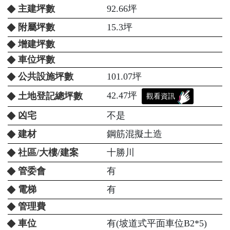
主建坪數
92.66坪
附屬坪數
15.3坪
增建坪數
車位坪數
公共設施坪數
101.07坪
42.47坪
土地登記總坪數
觀看資訊
凶宅
不是
建材
鋼筋混擬土造
社區/大樓/建案
十勝川
管委會
有
電梯
有
管理費
車位
有(坡道式平面車位B2*5)