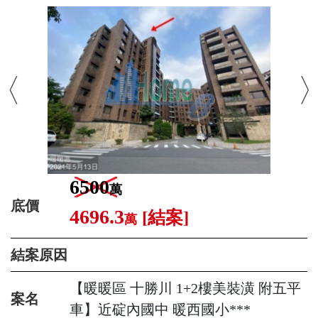
6500
萬
底價
4696.3
[結案]
萬
結案原因
【暖暖區 十勝川 1+2樓美裝潢 附五平
案名
車】近碇內國中 暖西國小***