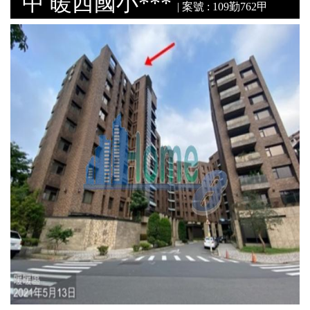
中 暖西國小***
| 案號 : 109勤762甲