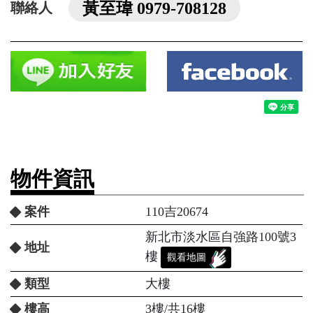
黃至瑋 0979-708128
聯絡人
物件資訊
案件
110吉20674
新北市淡水區自強路100號3
地址
樓
觀看地圖
類型
大樓
樓高
3樓/共16樓