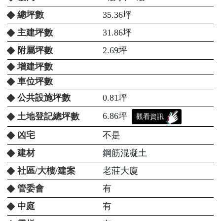
總坪數
35.36坪
主建坪數
31.86坪
附屬坪數
2.69坪
增建坪數
車位坪數
公共設施坪數
0.81坪
6.86坪
土地登記總坪數
觀看資訊
凶宅
不是
建材
鋼筋混凝土
社區/大樓/建案
老莊大廈
管委會
有
中庭
有