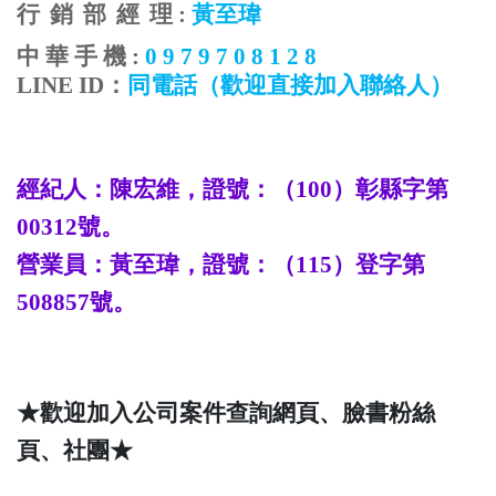
行
銷
部
經
理
:
黃至瑋
中
華
手
機
:
0 9 7 9 7 0 8 1 2 8
LINE ID
：
同電話
（歡迎直接加入聯絡人）
經紀人：陳宏維，證號：（
100
）彰縣字第
00312
號。
營業員：
黃至瑋
，證號：（
115
）登字第
508857
號。
★歡迎加入公司案件查詢網頁、臉書粉絲
頁、社團★