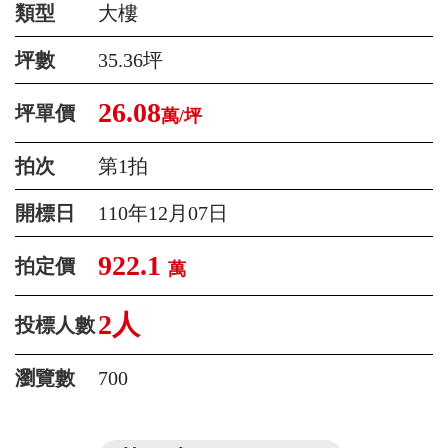
類型
大樓
坪數
35.36坪
26.08
坪單價
萬/坪
拍次
第1拍
開標日
110年12月07日
922.1
拍定價
萬
2人
投標人數
瀏覽數
700