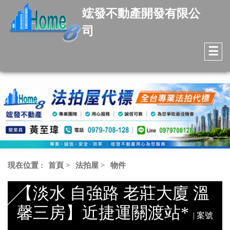
竤發不動產開發有限公
司
☰
現在位置 :
首頁
>
法拍屋
>
物件
【淡水 自強路 老莊大廈 溫
馨三房】近捷運關渡站*
| 案號