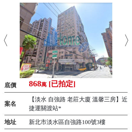
868
[已拍定]
萬
底價
【淡水 自強路 老莊大廈 溫馨三房】近
案名
捷運關渡站*
地址
新北市淡水區自強路100號3樓