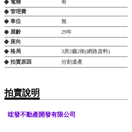
電梯
有
管理費
車位
無
屋齡
29年
座向
格局
3房2廳2衛(網路資料)
拍賣原因
分割遺產
拍賣說明
竤發不動產開發有限公司