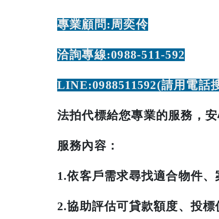
專業顧問:周奕伶
洽詢專線:0988-511-592
LINE:0988511592(請用電話
法拍代標給您專業的服務，安
服務內容：
1.依客戶需求尋找適合物件
2.協助評估可貸款額度、投