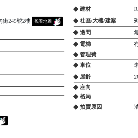
建材
社區/大樓/建案
街245號2樓
觀看地圖
邊間
電梯
管理費
車位
屋齡
2
座向
格局
拍賣原因