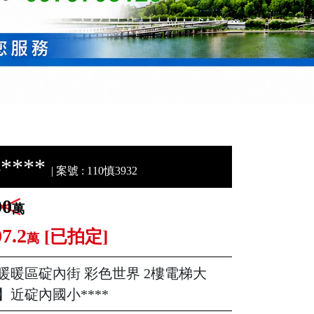
***
| 案號 : 110慎3932
00
萬
07.2
[已拍定]
萬
暖暖區碇內街 彩色世界 2樓電梯大
】近碇內國小****