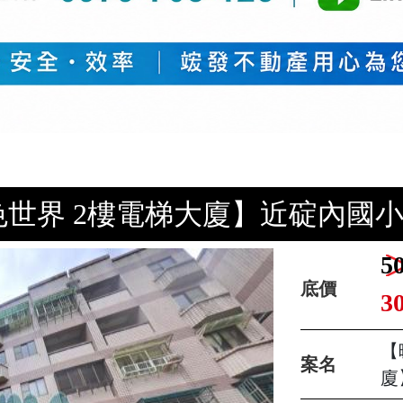
世界 2樓電梯大廈】近碇內國小*
5
底價
3
【
案名
廈