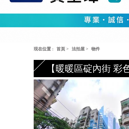
現在位置 :
首頁
>
法拍屋
>
物件
【暖暖區碇內街 彩色