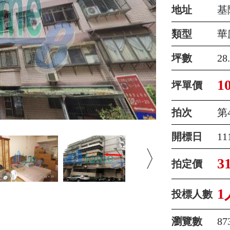
地址
基
類型
華
坪數
28
1
坪單價
拍次
第
開標日
1
3
拍定價
1
投標人數
瀏覽數
87