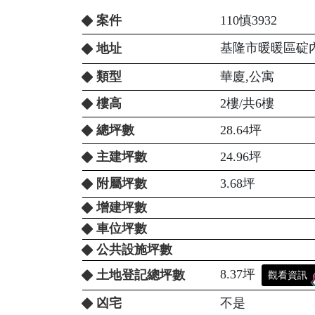
案件
110慎3932
基隆市暖暖區碇內
地址
類型
華廈,公寓
樓高
2樓/共6樓
總坪數
28.64坪
主建坪數
24.96坪
附屬坪數
3.68坪
增建坪數
車位坪數
公共設施坪數
8.37坪
土地登記總坪數
觀看資訊
凶宅
不是