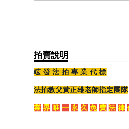
拍賣說明
竤
發
法
拍 專 業 代 標
法拍教父黃正雄老師指定團隊
業
界
唯
一
永
久
免
費
法
律