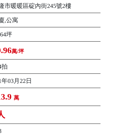
隆市暖暖區碇內街245號2樓
廈,公寓
.64坪
0.96
萬/坪
4拍
11年03月22日
13.9
萬
人
3