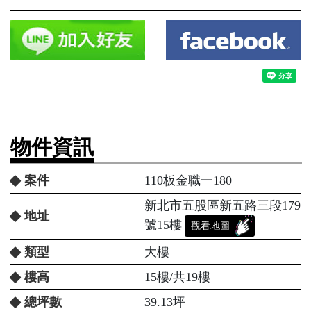
物件資訊
案件
110板金職一180
新北市五股區新五路三段179
地址
號15樓
觀看地圖
類型
大樓
樓高
15樓/共19樓
總坪數
39.13坪