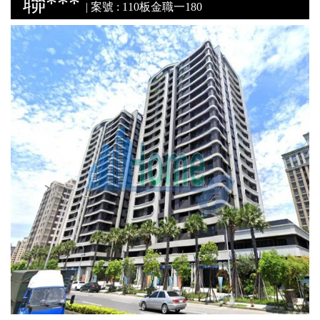
聯***
| 案號 : 110板金職一180