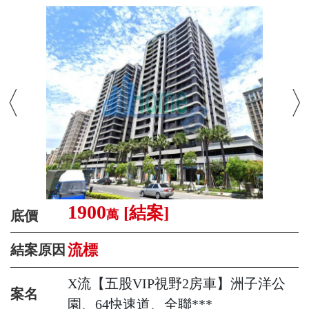
1900
[結案]
萬
底價
流標
結案原因
X流【五股VIP視野2房車】洲子洋公
案名
園、64快速道、全聯***