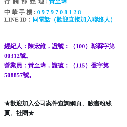
行
銷
部
經
理
:
黃至瑋
中
華
手
機
:
0 9 7 9 7 0 8 1 2 8
LINE ID
：
同電話
（歡迎直接加入聯絡人）
經紀人：陳宏維，證號：（
100
）彰縣字第
00312
號。
營業員：
黃至瑋
，證號：（
115
）登字第
508857
號。
★歡迎加入公司案件查詢網頁、臉書粉絲
頁、社團★