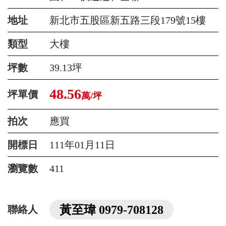
地址
新北市五股區新五路三段179號15樓
類型
大樓
坪數
39.13坪
48.56
坪單價
萬/坪
拍次
應買
開標日
111年01月11日
瀏覽數
411
黃至瑋 0979-708128
聯絡人