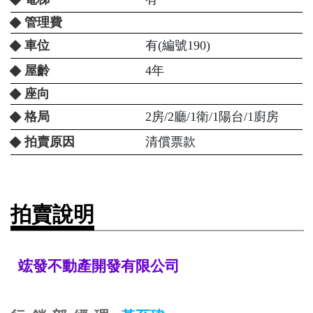
管理費
車位
有(編號190)
屋齡
4年
座向
格局
2房/2廳/1衛/1陽台/1廚房
拍賣原因
清償票款
拍賣說明
竤發不動產開發有限公司