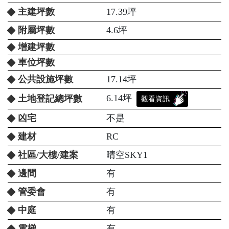
主建坪數
17.39坪
附屬坪數
4.6坪
增建坪數
車位坪數
公共設施坪數
17.14坪
6.14坪
土地登記總坪數
觀看資訊
凶宅
不是
建材
RC
社區/大樓/建案
晴空SKY1
邊間
有
管委會
有
中庭
有
電梯
有