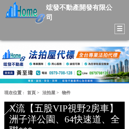
竤發不動產開發有限公
司
☰
現在位置 :
首頁
>
法拍屋
>
物件
X流【五股VIP視野2房車】
洲子洋公園、64快速道、全