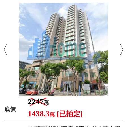
2247
萬
底價
1438.3
[已拍定]
萬