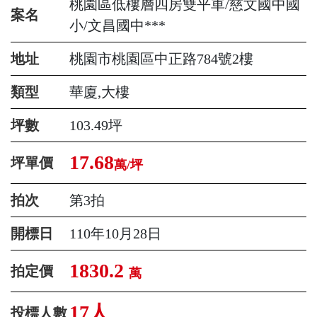
桃園區低樓層四房雙平車/慈文國中國
案名
小/文昌國中***
地址
桃園市桃園區中正路784號2樓
類型
華廈,大樓
坪數
103.49坪
17.68
坪單價
萬/坪
拍次
第3拍
開標日
110年10月28日
1830.2
拍定價
萬
17人
投標人數