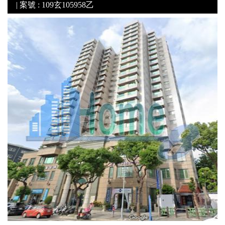
| 案號 : 109玄105958乙