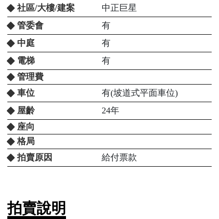
社區/大樓/建案
中正巨星
管委會
有
中庭
有
電梯
有
管理費
車位
有(坡道式平面車位)
屋齡
24年
座向
格局
拍賣原因
給付票款
拍賣說明