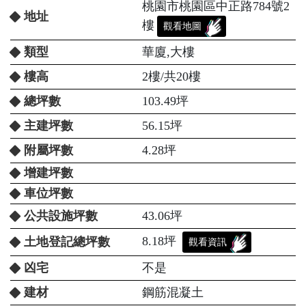
桃園市桃園區中正路784號2
地址
樓
觀看地圖
類型
華廈,大樓
樓高
2樓/共20樓
總坪數
103.49坪
主建坪數
56.15坪
附屬坪數
4.28坪
增建坪數
車位坪數
公共設施坪數
43.06坪
8.18坪
土地登記總坪數
觀看資訊
凶宅
不是
建材
鋼筋混凝土