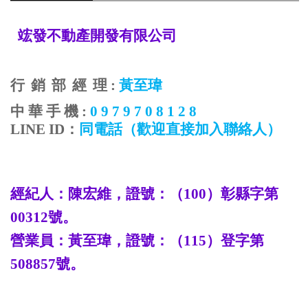
竤發不動產開發有限公司
行
銷
部
經
理
:
黃至瑋
中
華
手
機
:
0 9 7 9 7 0 8 1 2 8
LINE ID
：
同電話
（歡迎直接加入聯絡人）
經紀人：陳宏維，證號：（
100
）彰縣字第
00312
號。
營業員：
黃至瑋
，證號：（
115
）登字第
508857
號。