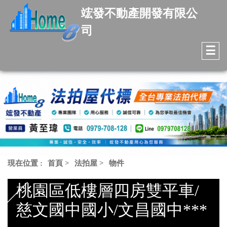
竤發不動產開發有限公
司
☰
現在位置 :
首頁
>
法拍屋
>
物件
桃園區低樓層四房雙平車/
慈文國中國小/文昌國中***