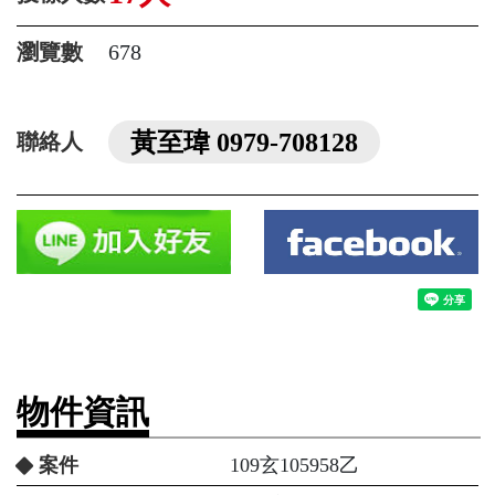
瀏覽數
678
黃至瑋 0979-708128
聯絡人
物件資訊
案件
109玄105958乙