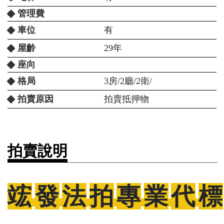
管理費
車位
有
屋齡
29年
座向
格局
3房/2廳/2衛/
拍賣原因
拍賣抵押物
拍賣說明
竤
發
法
拍
專
業
代
標