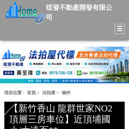
竤發不動產開發有限公
司
☰
現在位置 :
首頁
>
法拍屋
>
物件
【新竹香山 龍群世家NO2
頂層三房車位】近頂埔國