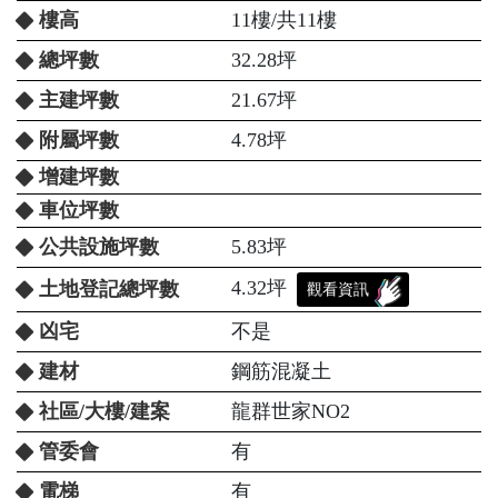
樓高
11樓/共11樓
總坪數
32.28坪
主建坪數
21.67坪
附屬坪數
4.78坪
增建坪數
車位坪數
公共設施坪數
5.83坪
4.32坪
土地登記總坪數
觀看資訊
凶宅
不是
建材
鋼筋混凝土
社區/大樓/建案
龍群世家NO2
管委會
有
電梯
有