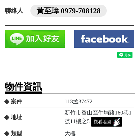
黃至瑋 0979-708128
聯絡人
物件資訊
案件
113孟37472
新竹市香山區牛埔路160巷1
地址
號11樓之5
觀看地圖
類型
大樓