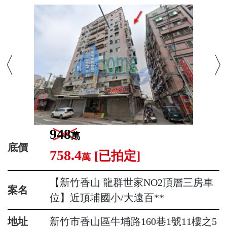
948
萬
底價
758.4
[已拍定]
萬
【新竹香山 龍群世家NO2頂層三房車
案名
位】近頂埔國小/大遠百**
地址
新竹市香山區牛埔路160巷1號11樓之5