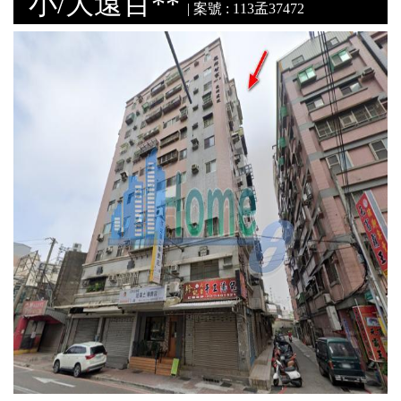
小/大遠百**
| 案號 : 113孟37472