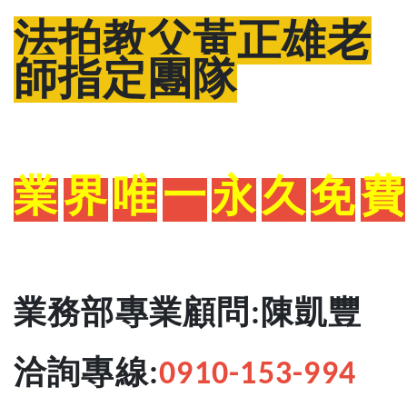
法拍教父黃正雄老
師指定團隊
業
界
唯
一
永
久
免
費
業務部專業顧問
陳凱豐
:
洽詢專線
:
0910-153-994