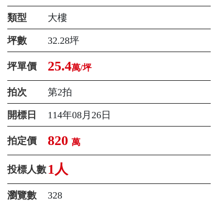
類型
大樓
坪數
32.28坪
25.4
坪單價
萬/坪
拍次
第2拍
開標日
114年08月26日
820
拍定價
萬
1人
投標人數
瀏覽數
328